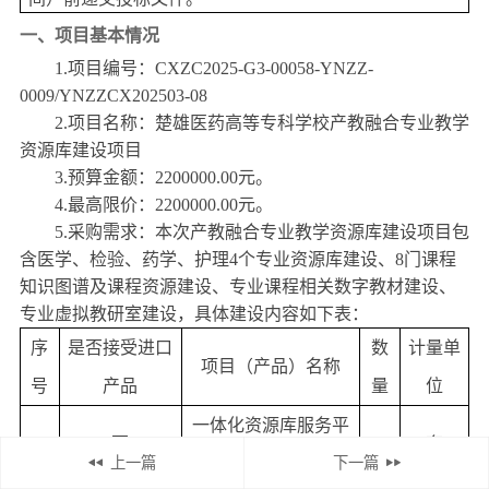
一、项目基本情况
1.项目编号：
CXZC2025-G3-00058-YNZZ-
0009
/
YNZZCX202503-08
2.项目名称：
楚雄医药高等专科学校产教融合专业教学
资源库建设项目
3.预算金额：
2200000.00
元。
4.最高限价：
2200000.00
元。
5.采购需求：本次产教融合专业教学资源库建设项目包
含医学、检验、药学、护理4个专业资源库建设、8门课程
知识图谱及课程资源建设、专业课程相关数字教材建设、
专业虚拟教研室建设，具体建设内容如下
表：
序
是否接受进口
数
计量单
项目（产品）名称
号
产品
量
位
一体化资源库服务平
1
否
1
套
台建设
上一篇
下一篇